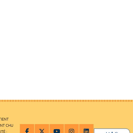
TIENT
ENT CHU
ITÉ :