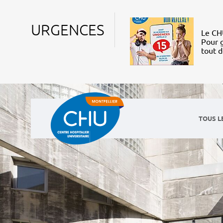
URGENCES
Le CHU
Pour g
tout 
TOUS L