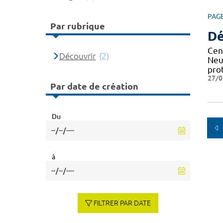
PAG
Par rubrique
Dé
Cen
Découvrir
(2)
Neu
pro
27/0
Par date de création
Du
à
FILTRER PAR DATE