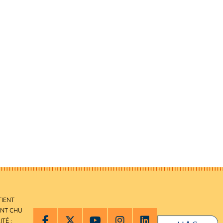
TIENT
ENT CHU
ITÉ :