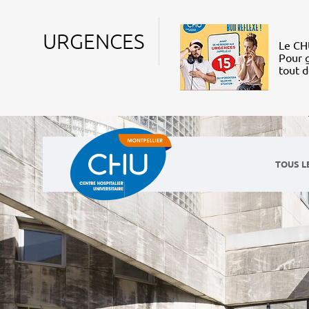
URGENCES
Le CHU
Pour g
tout 
TOUS L