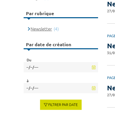
Ne
27/0
Par rubrique
Newsletter
(4)
PAG
Par date de création
Ne
31/0
Du
PAG
à
Ne
27/0
FILTRER PAR DATE