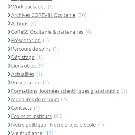
Work packages
(1)
Archives COREVIH Occitanie
(30)
Actions
(4)
CoReSS Occitanie & partenaires
(4)
Présentation
(1)
Parcours de soins
(1)
Dépistage
(1)
Liens utiles
(1)
Actualités
(1)
Présentation
(1)
Formations, journées scientifiques grand public
(1)
Modalités de recours
(2)
Contacts
(1)
Ecoles et instituts
(85)
Notre politique - Notre projet d'école
(1)
Vie étudiante
(15)