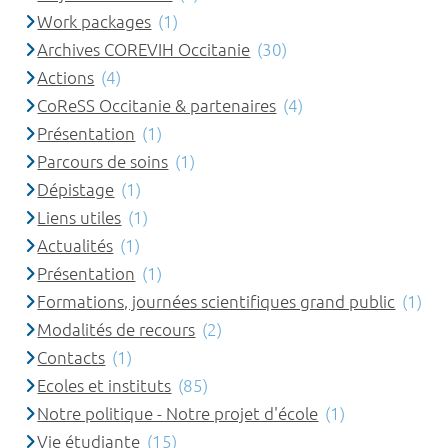
Work packages
(1)
Archives COREVIH Occitanie
(30)
Actions
(4)
CoReSS Occitanie & partenaires
(4)
Présentation
(1)
Parcours de soins
(1)
Dépistage
(1)
Liens utiles
(1)
Actualités
(1)
Présentation
(1)
Formations, journées scientifiques grand public
(1)
Modalités de recours
(2)
Contacts
(1)
Ecoles et instituts
(85)
Notre politique - Notre projet d'école
(1)
Vie étudiante
(15)