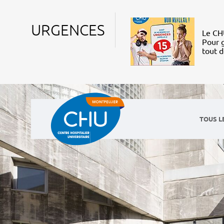
URGENCES
Le CHU
Pour g
tout 
TOUS L