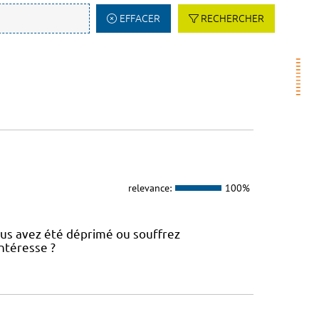
EFFACER
RECHERCHER
relevance:
100%
ous avez été déprimé ou souffrez
ntéresse ?