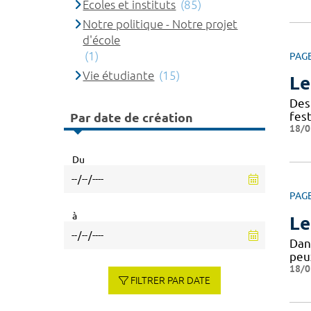
Ecoles et instituts
(85)
Notre politique - Notre projet
d'école
(1)
PAG
Vie étudiante
(15)
Le
Des
fes
Par date de création
18/0
Du
PAG
à
Le
Dans
peux
18/0
FILTRER PAR DATE