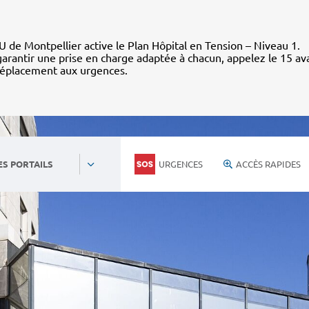
 de Montpellier active le Plan Hôpital en Tension – Niveau 1.
arantir une prise en charge adaptée à chacun, appelez le 15 av
déplacement aux urgences.
URGENCES
ACCÈS RAPIDES
ES PORTAILS