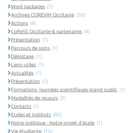
Work packages
(1)
Archives COREVIH Occitanie
(30)
Actions
(4)
CoReSS Occitanie & partenaires
(4)
Présentation
(1)
Parcours de soins
(1)
Dépistage
(1)
Liens utiles
(1)
Actualités
(1)
Présentation
(1)
Formations, journées scientifiques grand public
(1)
Modalités de recours
(2)
Contacts
(1)
Ecoles et instituts
(85)
Notre politique - Notre projet d'école
(1)
Vie étudiante
(15)