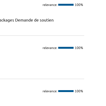
relevance:
100%
 packages Demande de soutien
relevance:
100%
relevance:
100%