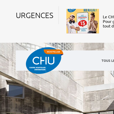
URGENCES
Le CHU
Pour g
tout 
TOUS L