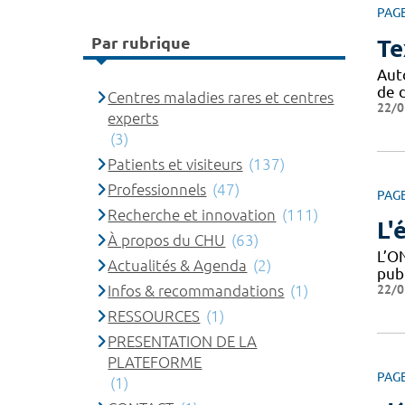
PAG
Par rubrique
Te
Aut
de d
Centres maladies rares et centres
22/0
experts
(3)
Patients et visiteurs
(137)
Professionnels
(47)
PAG
Recherche et innovation
(111)
L'
À propos du CHU
(63)
L’O
Actualités & Agenda
(2)
publ
22/0
Infos & recommandations
(1)
RESSOURCES
(1)
PRESENTATION DE LA
PLATEFORME
PAG
(1)