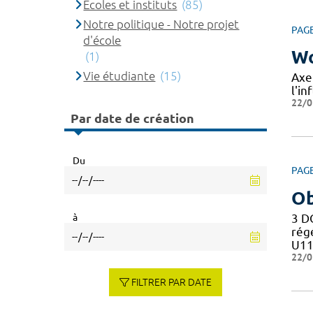
Ecoles et instituts
(85)
Notre politique - Notre projet
PAG
d'école
Wo
(1)
Vie étudiante
(15)
Axe
l'in
22/0
Par date de création
Du
PAG
Ob
à
3 D
rég
U11
22/0
FILTRER PAR DATE