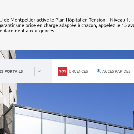
 de Montpellier active le Plan Hôpital en Tension – Niveau 1.
arantir une prise en charge adaptée à chacun, appelez le 15 av
déplacement aux urgences.
URGENCES
ACCÈS RAPIDES
ES PORTAILS