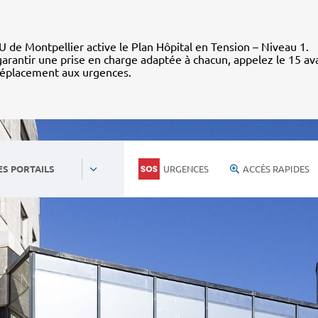
 de Montpellier active le Plan Hôpital en Tension – Niveau 1.
arantir une prise en charge adaptée à chacun, appelez le 15 av
déplacement aux urgences.
URGENCES
ACCÈS RAPIDES
ES PORTAILS