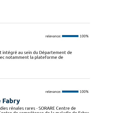
relevance:
100%
 intégré au sein du Département de
avec notamment la plateforme de
relevance:
100%
e Fabry
adies rénales rares - SORARE Centre de
entre de compétence de la maladie de Fabry