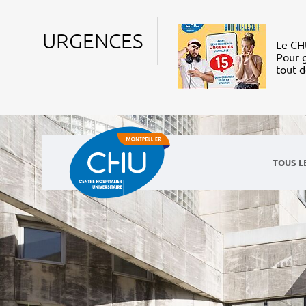
URGENCES
Le CHU
Pour g
tout 
TOUS L