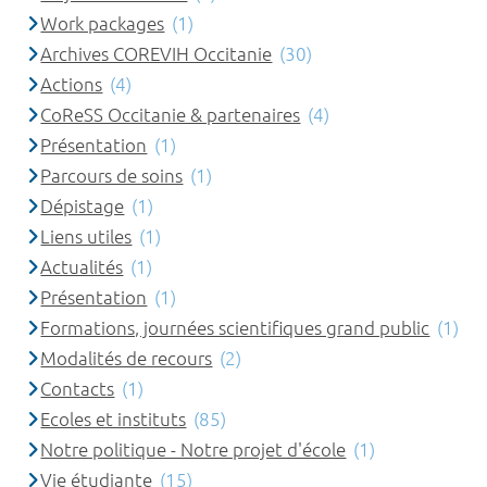
Work packages
(1)
Archives COREVIH Occitanie
(30)
Actions
(4)
CoReSS Occitanie & partenaires
(4)
Présentation
(1)
Parcours de soins
(1)
Dépistage
(1)
Liens utiles
(1)
Actualités
(1)
Présentation
(1)
Formations, journées scientifiques grand public
(1)
Modalités de recours
(2)
Contacts
(1)
Ecoles et instituts
(85)
Notre politique - Notre projet d'école
(1)
Vie étudiante
(15)