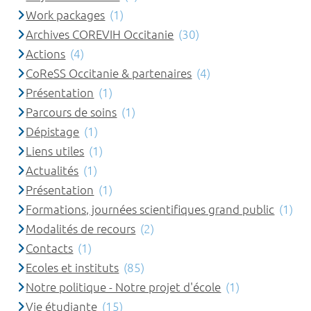
Work packages
(1)
Archives COREVIH Occitanie
(30)
Actions
(4)
CoReSS Occitanie & partenaires
(4)
Présentation
(1)
Parcours de soins
(1)
Dépistage
(1)
Liens utiles
(1)
Actualités
(1)
Présentation
(1)
Formations, journées scientifiques grand public
(1)
Modalités de recours
(2)
Contacts
(1)
Ecoles et instituts
(85)
Notre politique - Notre projet d'école
(1)
Vie étudiante
(15)