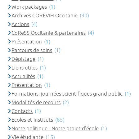
Work packages
(1)
Archives COREVIH Occitanie
(30)
Actions
(4)
CoReSS Occitanie & partenaires
(4)
Présentation
(1)
Parcours de soins
(1)
Dépistage
(1)
Liens utiles
(1)
Actualités
(1)
Présentation
(1)
Formations, journées scientifiques grand public
(1)
Modalités de recours
(2)
Contacts
(1)
Ecoles et instituts
(85)
Notre politique - Notre projet d'école
(1)
Vie étudiante
(15)