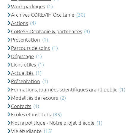
Work packages
(1)
Archives COREVIH Occitanie
(30)
Actions
(4)
CoReSS Occitanie & partenaires
(4)
Présentation
(1)
Parcours de soins
(1)
Dépistage
(1)
Liens utiles
(1)
Actualités
(1)
Présentation
(1)
Formations, journées scientifiques grand public
(1)
Modalités de recours
(2)
Contacts
(1)
Ecoles et instituts
(85)
Notre politique - Notre projet d'école
(1)
Vie étudiante
(15)