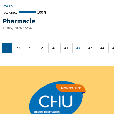
PAGES
relevance:
100%
Pharmacie
18/05/2026 15:36
37
38
39
40
41
42
43
44