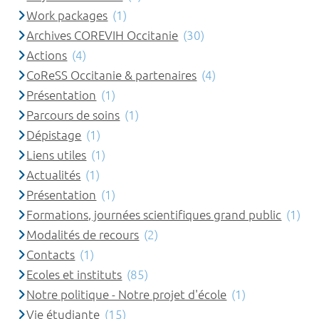
Work packages
(1)
Archives COREVIH Occitanie
(30)
Actions
(4)
CoReSS Occitanie & partenaires
(4)
Présentation
(1)
Parcours de soins
(1)
Dépistage
(1)
Liens utiles
(1)
Actualités
(1)
Présentation
(1)
Formations, journées scientifiques grand public
(1)
Modalités de recours
(2)
Contacts
(1)
Ecoles et instituts
(85)
Notre politique - Notre projet d'école
(1)
Vie étudiante
(15)