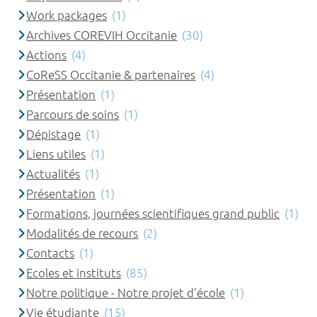
Work packages
(1)
Archives COREVIH Occitanie
(30)
Actions
(4)
CoReSS Occitanie & partenaires
(4)
Présentation
(1)
Parcours de soins
(1)
Dépistage
(1)
Liens utiles
(1)
Actualités
(1)
Présentation
(1)
Formations, journées scientifiques grand public
(1)
Modalités de recours
(2)
Contacts
(1)
Ecoles et instituts
(85)
Notre politique - Notre projet d'école
(1)
Vie étudiante
(15)