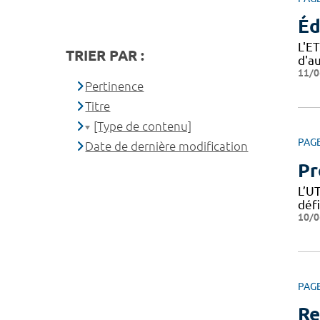
Éd
L'E
TRIER PAR :
d'a
11/0
Pertinence
Titre
[Type de contenu]
PAG
Date de dernière modification
Pr
L’U
déf
10/0
PAG
Re