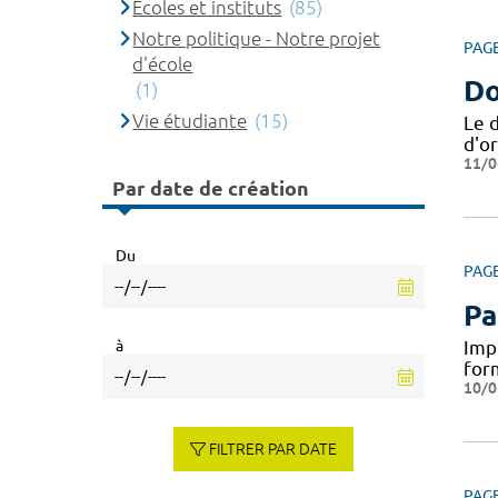
Ecoles et instituts
(85)
Notre politique - Notre projet
PAG
d'école
Do
(1)
Vie étudiante
(15)
Le 
d'or
11/0
Par date de création
Du
PAG
Pa
à
Impl
for
10/0
FILTRER PAR DATE
PAG