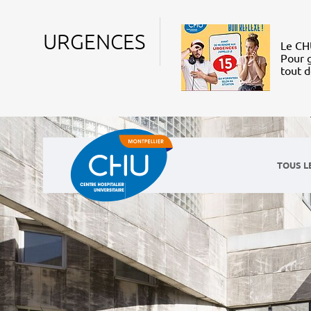
URGENCES
Le CHU
Pour g
tout 
TOUS L