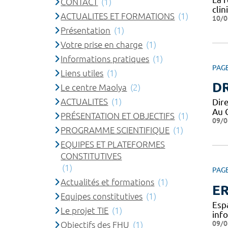
CONTACT
(1)
cli
ACTUALITES ET FORMATIONS
(1)
10/0
Présentation
(1)
Votre prise en charge
(1)
Informations pratiques
(1)
PAG
Liens utiles
(1)
DR
Le centre Maolya
(2)
ACTUALITES
(1)
Dir
Au 
PRÉSENTATION ET OBJECTIFS
(1)
09/0
PROGRAMME SCIENTIFIQUE
(1)
EQUIPES ET PLATEFORMES
CONSTITUTIVES
(1)
PAG
Actualités et formations
(1)
ER
Equipes constitutives
(1)
Esp
Le projet TIE
(1)
inf
09/0
Objectifs des FHU
(1)