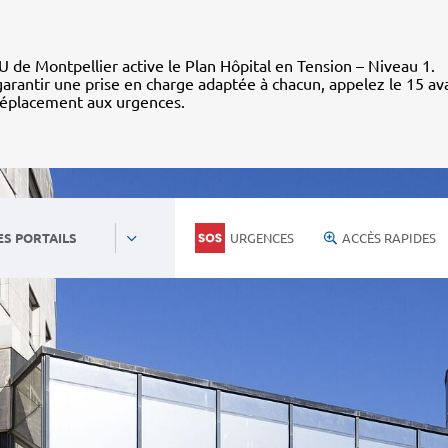
 de Montpellier active le Plan Hôpital en Tension – Niveau 1.
arantir une prise en charge adaptée à chacun, appelez le 15 av
déplacement aux urgences.
URGENCES
ACCÈS RAPIDES
ES PORTAILS