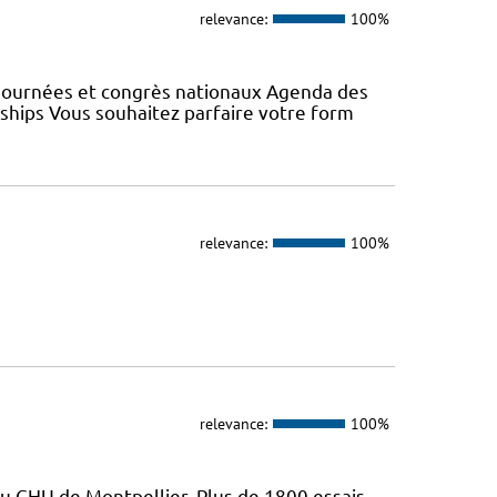
relevance:
100%
 Journées et congrès nationaux Agenda des
wships Vous souhaitez parfaire votre form
relevance:
100%
relevance:
100%
du CHU de Montpellier. Plus de 1800 essais