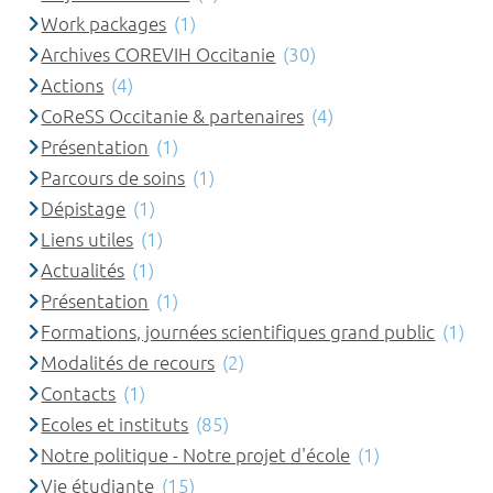
Work packages
(1)
Archives COREVIH Occitanie
(30)
Actions
(4)
CoReSS Occitanie & partenaires
(4)
Présentation
(1)
Parcours de soins
(1)
Dépistage
(1)
Liens utiles
(1)
Actualités
(1)
Présentation
(1)
Formations, journées scientifiques grand public
(1)
Modalités de recours
(2)
Contacts
(1)
Ecoles et instituts
(85)
Notre politique - Notre projet d'école
(1)
Vie étudiante
(15)