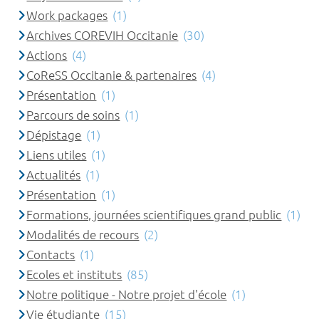
Work packages
(1)
Archives COREVIH Occitanie
(30)
Actions
(4)
CoReSS Occitanie & partenaires
(4)
Présentation
(1)
Parcours de soins
(1)
Dépistage
(1)
Liens utiles
(1)
Actualités
(1)
Présentation
(1)
Formations, journées scientifiques grand public
(1)
Modalités de recours
(2)
Contacts
(1)
Ecoles et instituts
(85)
Notre politique - Notre projet d'école
(1)
Vie étudiante
(15)