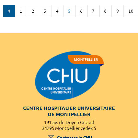
1
2
3
4
5
6
7
8
9
10
CENTRE HOSPITALIER UNIVERSITAIRE
DE MONTPELLIER
191 av. du Doyen Giraud
34295 Montpellier cedex 5
Contacter le CHU