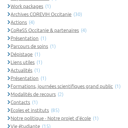
Work packages
(1)
Archives COREVIH Occitanie
(30)
Actions
(4)
CoReSS Occitanie & partenaires
(4)
Présentation
(1)
Parcours de soins
(1)
Dépistage
(1)
Liens utiles
(1)
Actualités
(1)
Présentation
(1)
Formations, journées scientifiques grand public
(1)
Modalités de recours
(2)
Contacts
(1)
Ecoles et instituts
(85)
Notre politique - Notre projet d'école
(1)
Vie étudiante
(15)