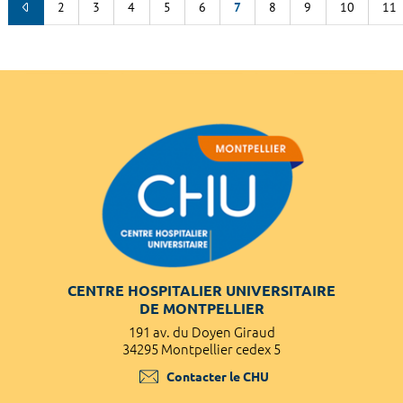
2
3
4
5
6
7
8
9
10
11
CENTRE HOSPITALIER UNIVERSITAIRE
DE MONTPELLIER
191 av. du Doyen Giraud
34295 Montpellier cedex 5
Contacter le CHU