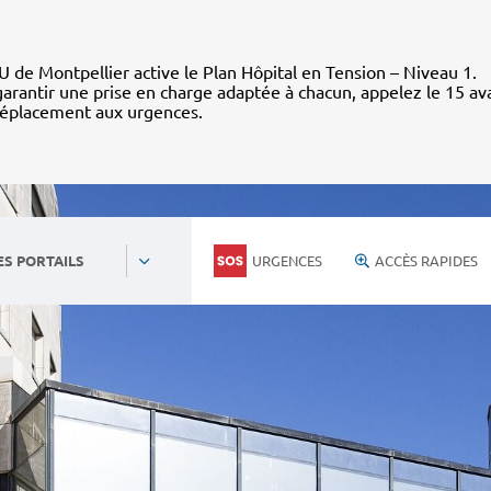
 de Montpellier active le Plan Hôpital en Tension – Niveau 1.
arantir une prise en charge adaptée à chacun, appelez le 15 av
déplacement aux urgences.
URGENCES
ACCÈS RAPIDES
ES PORTAILS