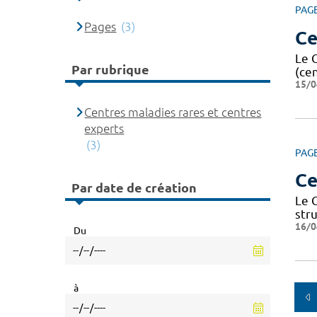
PAG
Pages
(3)
Ce
Le 
Par rubrique
(ce
15/0
Centres maladies rares et centres
experts
(3)
PAG
Ce
Par date de création
Le 
str
16/0
Du
à