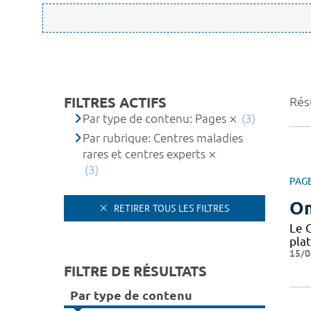
FILTRES ACTIFS
Résu
Par type de contenu: Pages
(3)
Par rubrique: Centres maladies
rares et centres experts
(3)
PAG
O
RETIRER TOUS LES FILTRES
Le 
pla
15/0
FILTRE DE RÉSULTATS
Par type de contenu