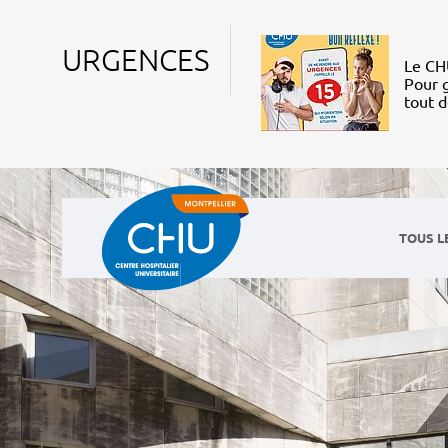
URGENCES
Le CHU
Pour g
tout 
TOUS L