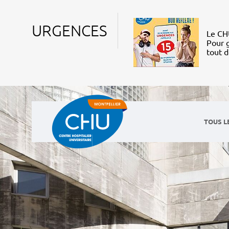
URGENCES
Le CHU
Pour g
tout 
TOUS L