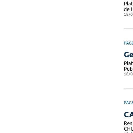
Pla
de 
18/0
PAG
Ge
Pla
Pub
18/0
PAG
C
Res
CHU 