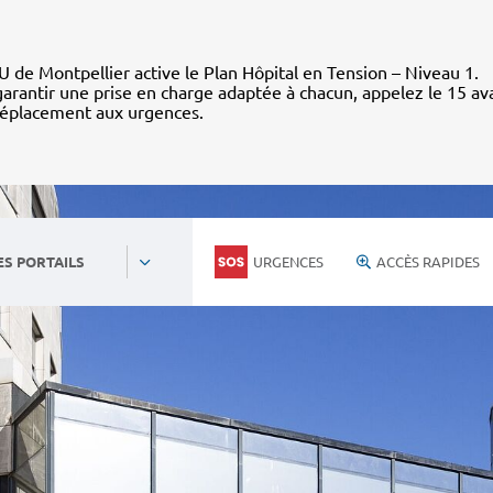
 de Montpellier active le Plan Hôpital en Tension – Niveau 1.
arantir une prise en charge adaptée à chacun, appelez le 15 av
déplacement aux urgences.
URGENCES
ACCÈS RAPIDES
ES PORTAILS