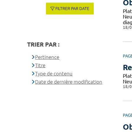
Ob
FILTRER PAR DATE
Pla
Neu
dia
18/0
TRIER PAR :
PAG
Pertinence
Titre
Re
Type de contenu
Pla
Neu
Date de dernière modification
18/0
PAG
Ob