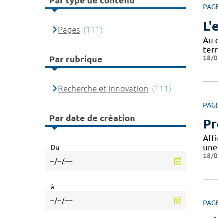
Par type de contenu
PAG
L'
Pages
(111)
Au 
ter
18/0
Par rubrique
Recherche et innovation
(111)
PAG
Par date de création
Pr
Aff
une
Du
18/0
à
PAG