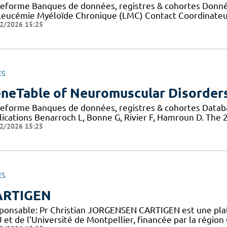
teforme Banques de données, registres & cohortes Données
Leucémie Myéloïde Chronique (LMC) Contact Coordinateur
2/2026 15:25
ES
neTable of Neuromuscular Disorder
teforme Banques de données, registres & cohortes Data
lications Benarroch L, Bonne G, Rivier F, Hamroun D. The
2/2026 15:25
ES
ARTIGEN
ponsable: Pr Christian JORGENSEN CARTIGEN est une plat
et de l’Université de Montpellier, financée par la région 