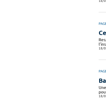
18/0
PAG
Ce
Res
l’i
18/0
PAG
Ba
Une
pou
18/0