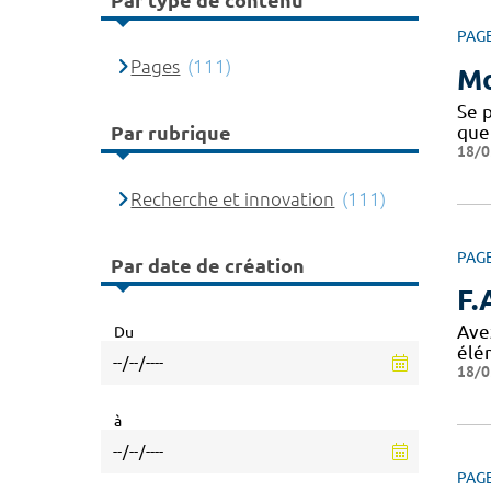
Par type de contenu
PAG
Pages
(111)
Mo
Se p
que
Par rubrique
18/0
Recherche et innovation
(111)
PAG
Par date de création
F.
Avez
Du
élé
18/0
à
PAG