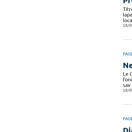
Pr
Tit
lap
loca
18/0
PAG
Ne
Le C
fond
sav
18/0
PAG
Di