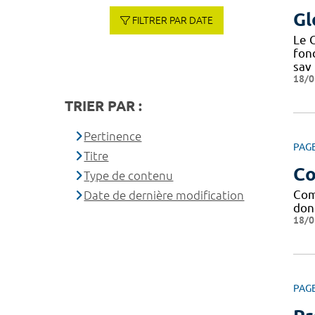
Gl
FILTRER PAR DATE
Le C
fond
sav
18/0
TRIER PAR :
Pertinence
PAG
Titre
Co
Type de contenu
Com
Date de dernière modification
don
18/0
PAG