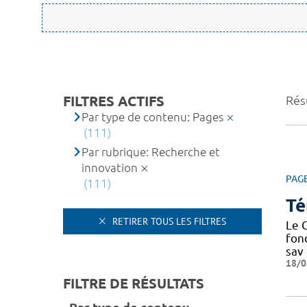
FILTRES ACTIFS
Résu
Par type de contenu: Pages
(111)
Par rubrique: Recherche et
innovation
PAG
(111)
Té
RETIRER TOUS LES FILTRES
Le C
fond
sav
18/0
FILTRE DE RÉSULTATS