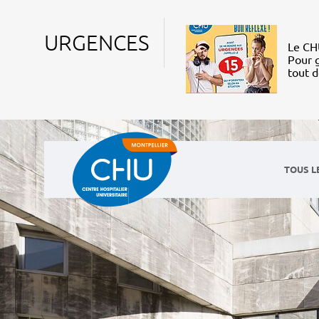
URGENCES
Le CHU
Pour g
tout 
TOUS L