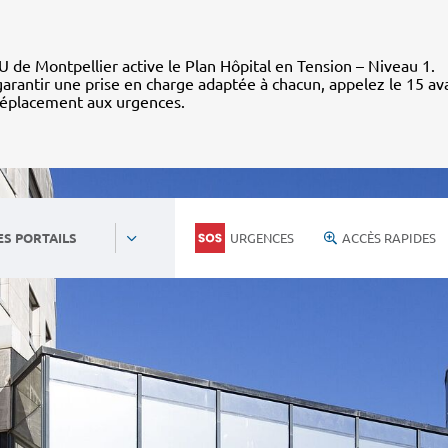
 de Montpellier active le Plan Hôpital en Tension – Niveau 1.
arantir une prise en charge adaptée à chacun, appelez le 15 av
déplacement aux urgences.
URGENCES
ACCÈS RAPIDES
ES PORTAILS