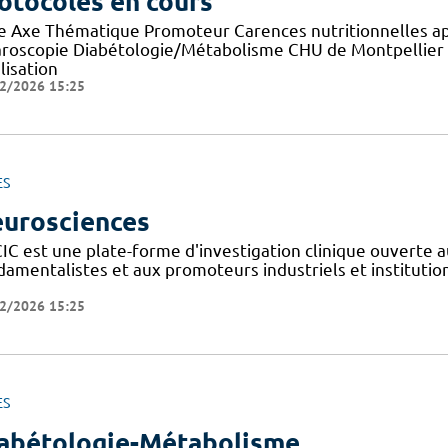
otocoles en cours
re Axe Thématique Promoteur Carences nutritionnelles a
aroscopie Diabétologie/Métabolisme CHU de Montpellier E
lisation
2/2026 15:25
ES
urosciences
IC est une plate-forme d'investigation clinique ouverte a
amentalistes et aux promoteurs industriels et institutionn
2/2026 15:25
ES
abétologie-Métabolisme