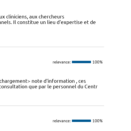
ux cliniciens, aux chercheurs
els. Il constitue un lieu d'expertise et de
relevance:
100%
échargement> note d'information , ces
 consultation que par le personnel du Centr
relevance:
100%