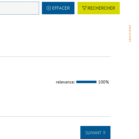
EFFACER
RECHERCHER
relevance:
100%
SUIVANT