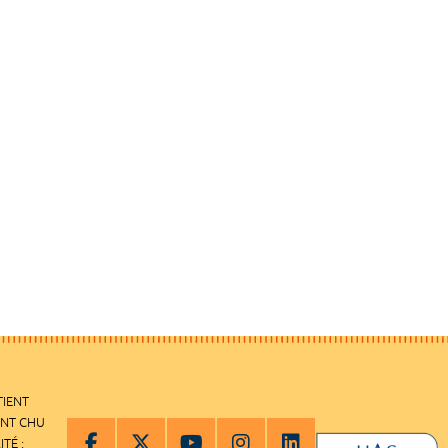
TIENT
ENT CHU
ITÉ :