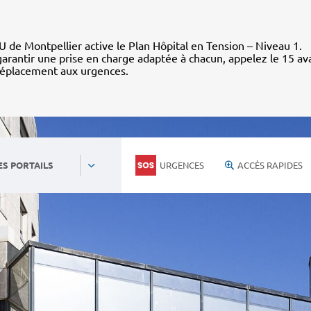
 de Montpellier active le Plan Hôpital en Tension – Niveau 1.
arantir une prise en charge adaptée à chacun, appelez le 15 av
déplacement aux urgences.
URGENCES
ACCÈS RAPIDES
ES PORTAILS