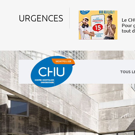
URGENCES
Le CHU
Pour g
tout 
TOUS L