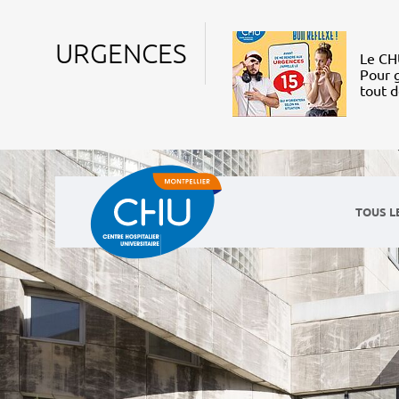
URGENCES
Le CHU
Pour g
tout 
TOUS L