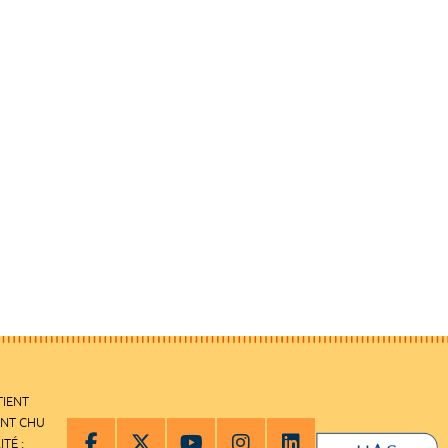
TIENT
ENT CHU
ITÉ :