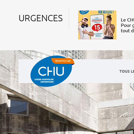
URGENCES
Le CHU
Pour g
tout 
TOUS L