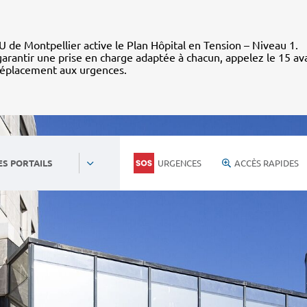
 de Montpellier active le Plan Hôpital en Tension – Niveau 1.
arantir une prise en charge adaptée à chacun, appelez le 15 av
déplacement aux urgences.
URGENCES
ACCÈS RAPIDES
ES PORTAILS