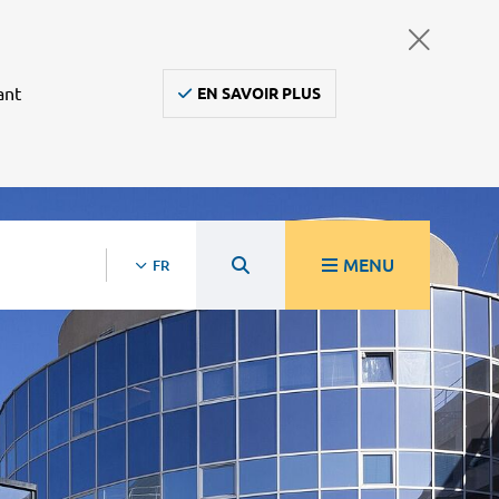
ant
EN SAVOIR PLUS
MENU
FR