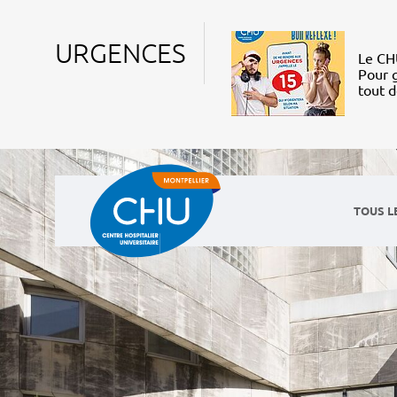
URGENCES
Le CHU
Pour g
tout 
TOUS L