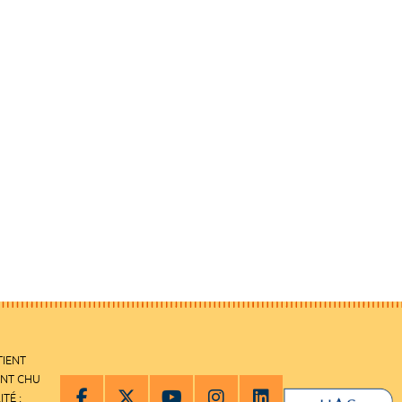
TIENT
ENT CHU
ITÉ :