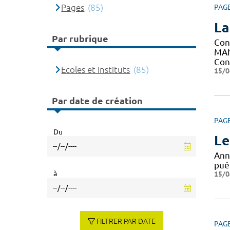
Pages
(85)
PAG
La
Par rubrique
Con
MAN
Con
Ecoles et instituts
(85)
15/0
Par date de création
PAG
Du
Le
Ann
puér
à
15/0
FILTRER PAR DATE
PAG