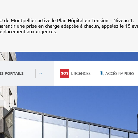
 de Montpellier active le Plan Hôpital en Tension – Niveau 1.
arantir une prise en charge adaptée à chacun, appelez le 15 av
déplacement aux urgences.
URGENCES
ACCÈS RAPIDES
ES PORTAILS