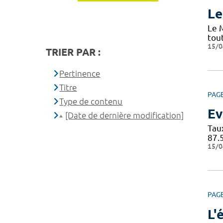
Le
Le 
tou
15/0
TRIER PAR :
Pertinence
Titre
PAG
Type de contenu
Ev
[Date de dernière modification]
Tau
87.
15/0
PAG
L'