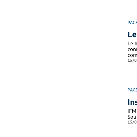
PAG
Le
Le 
con
com
15/0
PAG
In
IFM
Sou
15/0