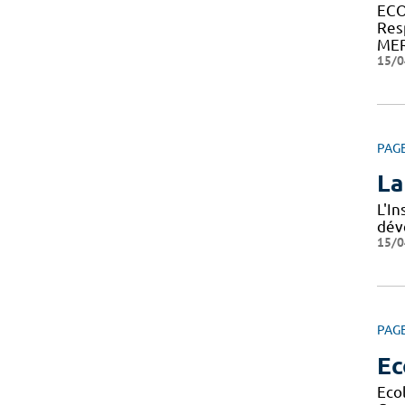
ECO
Res
MER
15/0
PAG
La
L'I
dév
15/0
PAG
Ec
Eco