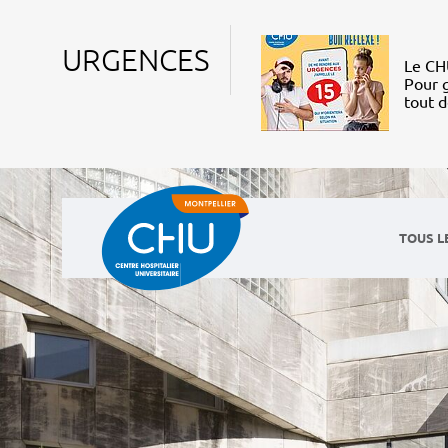
URGENCES
Le CHU
Pour g
tout 
TOUS L