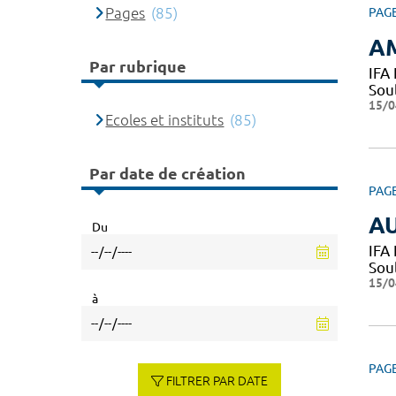
Pages
(85)
PAG
A
Par rubrique
IFA
Sou
15/0
Ecoles et instituts
(85)
Par date de création
PAG
AU
Du
IFA
Sou
15/0
à
PAG
FILTRER PAR DATE