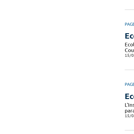
PAG
Ec
Eco
Cour
15/0
PAG
Ec
L'I
par
15/0