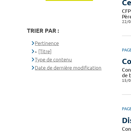
Ce
CFP
Père
22/0
TRIER PAR :
Pertinence
PAG
[Titre]
Type de contenu
Co
Date de dernière modification
Con
de b
15/0
PAG
Di
Cond