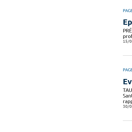
PAG
Ep
PRÉ
pro
15/0
PAG
Ev
TAU
San
rap
30/0