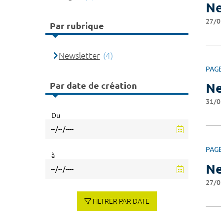
Ne
27/0
Par rubrique
Newsletter
(4)
PAG
Par date de création
Ne
31/0
Du
PAG
à
Ne
27/0
FILTRER PAR DATE