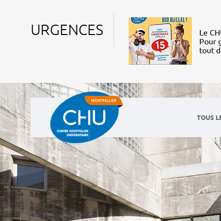
URGENCES
Le CHU
Pour g
tout 
TOUS L