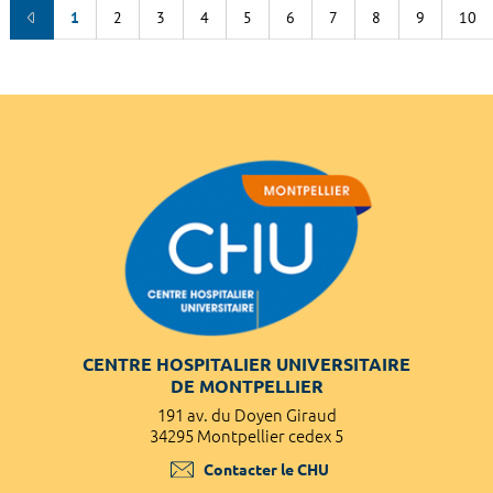
1
2
3
4
5
6
7
8
9
10
CENTRE HOSPITALIER UNIVERSITAIRE
DE MONTPELLIER
191 av. du Doyen Giraud
34295 Montpellier cedex 5
Contacter le CHU