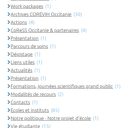
Work packages
(1)
Archives COREVIH Occitanie
(30)
Actions
(4)
CoReSS Occitanie & partenaires
(4)
Présentation
(1)
Parcours de soins
(1)
Dépistage
(1)
Liens utiles
(1)
Actualités
(1)
Présentation
(1)
Formations, journées scientifiques grand public
(1)
Modalités de recours
(2)
Contacts
(1)
Ecoles et instituts
(85)
Notre politique - Notre projet d'école
(1)
Vie étudiante
(15)