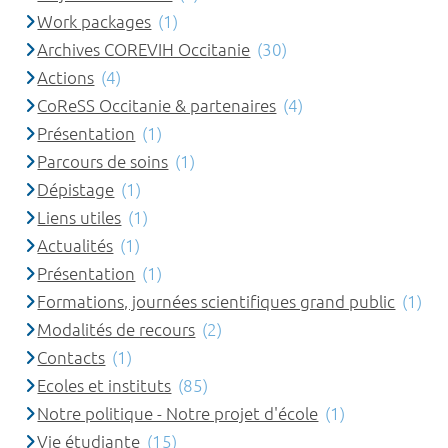
Work packages
(1)
Archives COREVIH Occitanie
(30)
Actions
(4)
CoReSS Occitanie & partenaires
(4)
Présentation
(1)
Parcours de soins
(1)
Dépistage
(1)
Liens utiles
(1)
Actualités
(1)
Présentation
(1)
Formations, journées scientifiques grand public
(1)
Modalités de recours
(2)
Contacts
(1)
Ecoles et instituts
(85)
Notre politique - Notre projet d'école
(1)
Vie étudiante
(15)