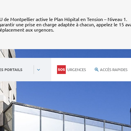
 de Montpellier active le Plan Hôpital en Tension – Niveau 1.
arantir une prise en charge adaptée à chacun, appelez le 15 av
déplacement aux urgences.
URGENCES
ACCÈS RAPIDES
ES PORTAILS