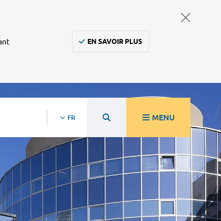
ant
EN SAVOIR PLUS
MENU
FR