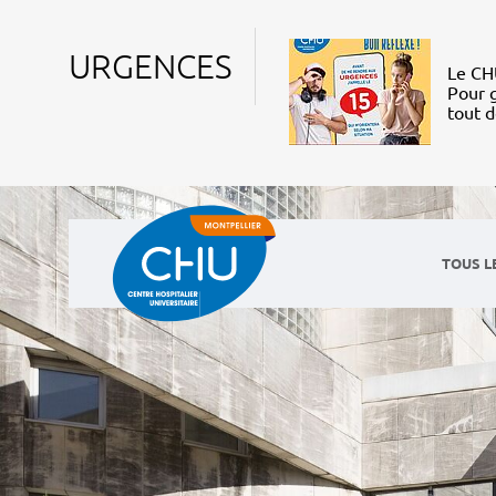
URGENCES
Le CHU
Pour g
tout 
TOUS L