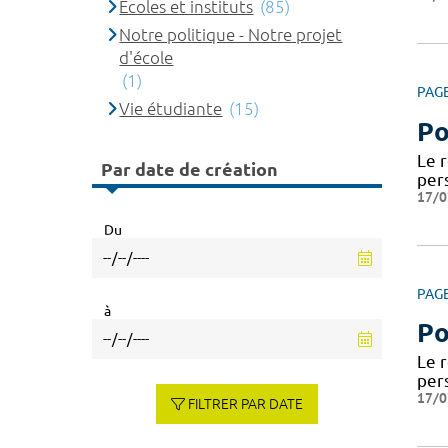
Ecoles et instituts
(85)
Notre politique - Notre projet
d'école
(1)
PAG
Vie étudiante
(15)
Po
Le 
Par date de création
per
17/0
Du
PAG
à
Po
Le 
per
17/0
FILTRER PAR DATE