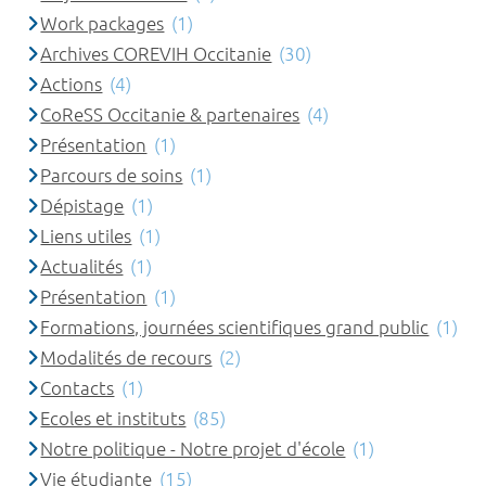
Work packages
(1)
Archives COREVIH Occitanie
(30)
Actions
(4)
CoReSS Occitanie & partenaires
(4)
Présentation
(1)
Parcours de soins
(1)
Dépistage
(1)
Liens utiles
(1)
Actualités
(1)
Présentation
(1)
Formations, journées scientifiques grand public
(1)
Modalités de recours
(2)
Contacts
(1)
Ecoles et instituts
(85)
Notre politique - Notre projet d'école
(1)
Vie étudiante
(15)