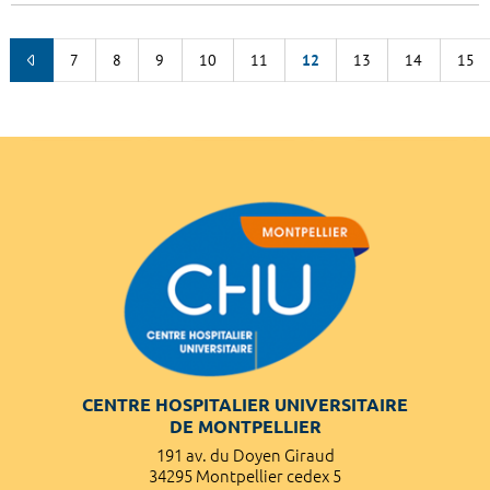
7
8
9
10
11
12
13
14
15
CENTRE HOSPITALIER UNIVERSITAIRE
DE MONTPELLIER
191 av. du Doyen Giraud
34295 Montpellier cedex 5