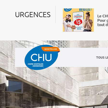
URGENCES
Le CHU
Pour g
tout 
TOUS L