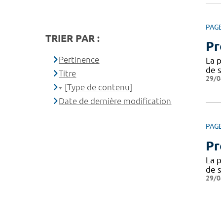
PAG
TRIER PAR :
Pr
Pertinence
La p
de s
Titre
29/0
[Type de contenu]
Date de dernière modification
PAG
Pr
La p
de s
29/0