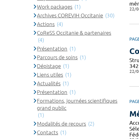
même
Work packages
(1)
22/0
Archives COREVIH Occitanie
(30)
Actions
(4)
CoReSS Occitanie & partenaires
PAG
(4)
Présentation
(1)
Co
Parcours de soins
(1)
Str
Dépistage
(1)
342
22/0
Liens utiles
(1)
Actualités
(1)
Présentation
(1)
Formations, journées scientifiques
PAG
grand public
Mé
(1)
Acc
Modalités de recours
(2)
Sél
Contacts
(1)
Féd