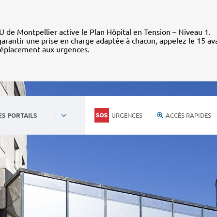
 de Montpellier active le Plan Hôpital en Tension – Niveau 1.
arantir une prise en charge adaptée à chacun, appelez le 15 av
déplacement aux urgences.
URGENCES
ACCÈS RAPIDES
ES PORTAILS