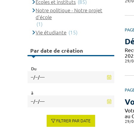
29/0
Ecoles et instituts
(85)
Notre politique - Notre projet
d'école
(1)
PAG
Vie étudiante
(15)
Dé
Recu
Par date de création
202
29/0
Du
PAG
à
Vo
Votr
au C
FILTRER PAR DATE
29/0