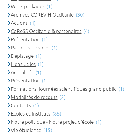
Work packages
(1)
Archives COREVIH Occitanie
(30)
Actions
(4)
CoReSS Occitanie & partenaires
(4)
Présentation
(1)
Parcours de soins
(1)
Dépistage
(1)
Liens utiles
(1)
Actualités
(1)
Présentation
(1)
Formations, journées scientifiques grand public
(1)
Modalités de recours
(2)
Contacts
(1)
Ecoles et instituts
(85)
Notre politique - Notre projet d'école
(1)
Vie étudiante
(15)