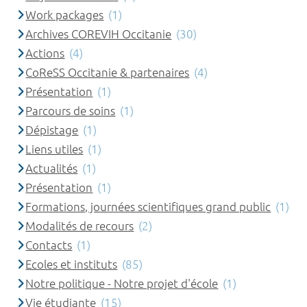
Work packages
(1)
Archives COREVIH Occitanie
(30)
Actions
(4)
CoReSS Occitanie & partenaires
(4)
Présentation
(1)
Parcours de soins
(1)
Dépistage
(1)
Liens utiles
(1)
Actualités
(1)
Présentation
(1)
Formations, journées scientifiques grand public
(1)
Modalités de recours
(2)
Contacts
(1)
Ecoles et instituts
(85)
Notre politique - Notre projet d'école
(1)
Vie étudiante
(15)