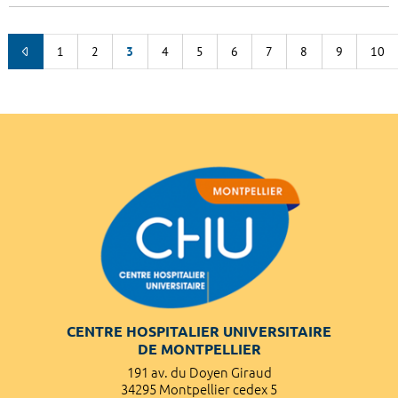
1
2
3
4
5
6
7
8
9
10
CENTRE HOSPITALIER UNIVERSITAIRE
DE MONTPELLIER
191 av. du Doyen Giraud
34295 Montpellier cedex 5