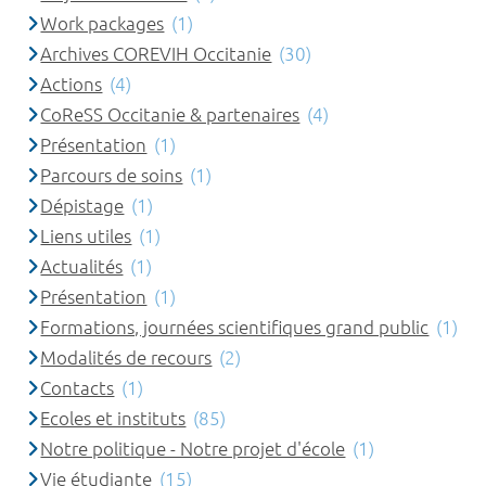
Work packages
(1)
Archives COREVIH Occitanie
(30)
Actions
(4)
CoReSS Occitanie & partenaires
(4)
Présentation
(1)
Parcours de soins
(1)
Dépistage
(1)
Liens utiles
(1)
Actualités
(1)
Présentation
(1)
Formations, journées scientifiques grand public
(1)
Modalités de recours
(2)
Contacts
(1)
Ecoles et instituts
(85)
Notre politique - Notre projet d'école
(1)
Vie étudiante
(15)