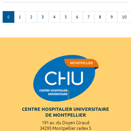
1
2
3
4
5
6
7
8
9
10
CENTRE HOSPITALIER UNIVERSITAIRE
DE MONTPELLIER
191 av. du Doyen Giraud
34295 Montpellier cedex 5