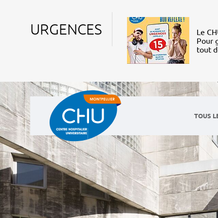
URGENCES
Le CHU
Pour g
tout 
TOUS L