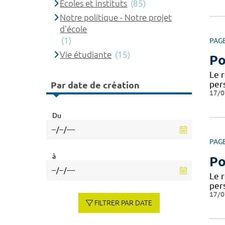
Ecoles et instituts
(85)
Notre politique - Notre projet
d'école
(1)
PAG
Vie étudiante
(15)
Po
Le 
per
Par date de création
17/0
Du
PAG
à
Po
Le 
per
17/0
FILTRER PAR DATE