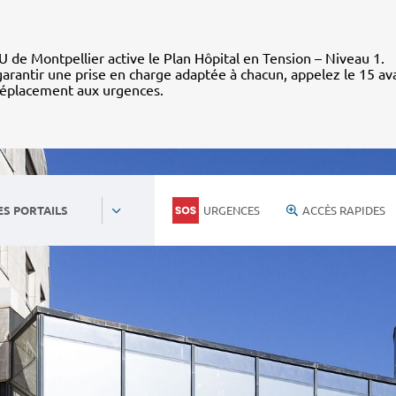
 de Montpellier active le Plan Hôpital en Tension – Niveau 1.
arantir une prise en charge adaptée à chacun, appelez le 15 av
déplacement aux urgences.
URGENCES
ACCÈS RAPIDES
ES PORTAILS