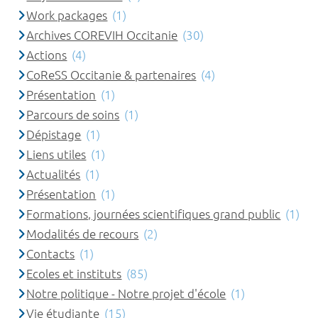
Work packages
(1)
Archives COREVIH Occitanie
(30)
Actions
(4)
CoReSS Occitanie & partenaires
(4)
Présentation
(1)
Parcours de soins
(1)
Dépistage
(1)
Liens utiles
(1)
Actualités
(1)
Présentation
(1)
Formations, journées scientifiques grand public
(1)
Modalités de recours
(2)
Contacts
(1)
Ecoles et instituts
(85)
Notre politique - Notre projet d'école
(1)
Vie étudiante
(15)