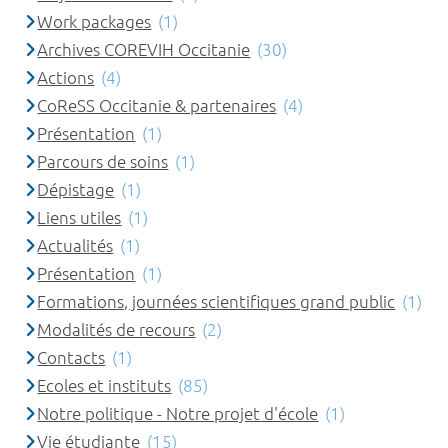
Work packages
(1)
Archives COREVIH Occitanie
(30)
Actions
(4)
CoReSS Occitanie & partenaires
(4)
Présentation
(1)
Parcours de soins
(1)
Dépistage
(1)
Liens utiles
(1)
Actualités
(1)
Présentation
(1)
Formations, journées scientifiques grand public
(1)
Modalités de recours
(2)
Contacts
(1)
Ecoles et instituts
(85)
Notre politique - Notre projet d'école
(1)
Vie étudiante
(15)