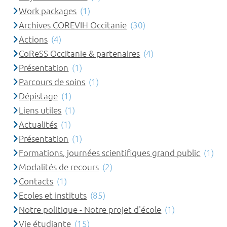
Work packages
(1)
Archives COREVIH Occitanie
(30)
Actions
(4)
CoReSS Occitanie & partenaires
(4)
Présentation
(1)
Parcours de soins
(1)
Dépistage
(1)
Liens utiles
(1)
Actualités
(1)
Présentation
(1)
Formations, journées scientifiques grand public
(1)
Modalités de recours
(2)
Contacts
(1)
Ecoles et instituts
(85)
Notre politique - Notre projet d'école
(1)
Vie étudiante
(15)