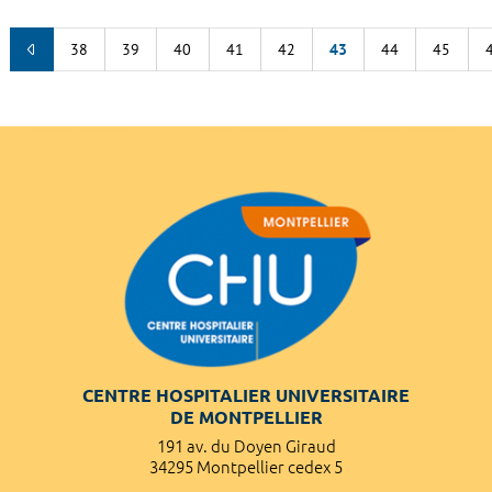
38
39
40
41
42
43
44
45
CENTRE HOSPITALIER UNIVERSITAIRE
DE MONTPELLIER
191 av. du Doyen Giraud
34295 Montpellier cedex 5