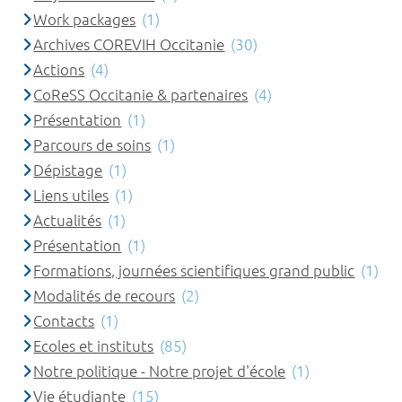
Work packages
(1)
Archives COREVIH Occitanie
(30)
Actions
(4)
CoReSS Occitanie & partenaires
(4)
Présentation
(1)
Parcours de soins
(1)
Dépistage
(1)
Liens utiles
(1)
Actualités
(1)
Présentation
(1)
Formations, journées scientifiques grand public
(1)
Modalités de recours
(2)
Contacts
(1)
Ecoles et instituts
(85)
Notre politique - Notre projet d'école
(1)
Vie étudiante
(15)