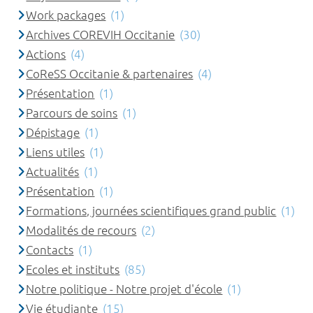
Work packages
(1)
Archives COREVIH Occitanie
(30)
Actions
(4)
CoReSS Occitanie & partenaires
(4)
Présentation
(1)
Parcours de soins
(1)
Dépistage
(1)
Liens utiles
(1)
Actualités
(1)
Présentation
(1)
Formations, journées scientifiques grand public
(1)
Modalités de recours
(2)
Contacts
(1)
Ecoles et instituts
(85)
Notre politique - Notre projet d'école
(1)
Vie étudiante
(15)