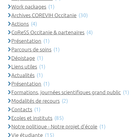
Work packages
(1)
Archives COREVIH Occitanie
(30)
Actions
(4)
CoReSS Occitanie & partenaires
(4)
Présentation
(1)
Parcours de soins
(1)
Dépistage
(1)
Liens utiles
(1)
Actualités
(1)
Présentation
(1)
Formations, journées scientifiques grand public
(1)
Modalités de recours
(2)
Contacts
(1)
Ecoles et instituts
(85)
Notre politique - Notre projet d'école
(1)
Vie étudiante
(15)