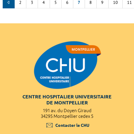
2
3
4
5
6
7
8
9
10
11
CENTRE HOSPITALIER UNIVERSITAIRE
DE MONTPELLIER
191 av. du Doyen Giraud
34295 Montpellier cedex 5
Contacter le CHU