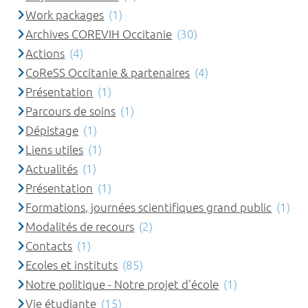
Work packages
(1)
Archives COREVIH Occitanie
(30)
Actions
(4)
CoReSS Occitanie & partenaires
(4)
Présentation
(1)
Parcours de soins
(1)
Dépistage
(1)
Liens utiles
(1)
Actualités
(1)
Présentation
(1)
Formations, journées scientifiques grand public
(1)
Modalités de recours
(2)
Contacts
(1)
Ecoles et instituts
(85)
Notre politique - Notre projet d'école
(1)
Vie étudiante
(15)