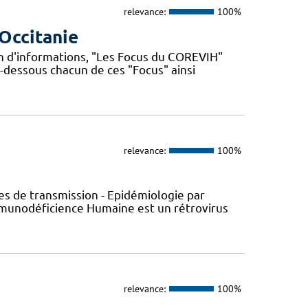
relevance:
100%
Occitanie
n d'informations, "Les Focus du COREVIH"
i-dessous chacun de ces "Focus" ainsi
relevance:
100%
s de transmission - Epidémiologie par
’Immunodéficience Humaine est un rétrovirus
relevance:
100%