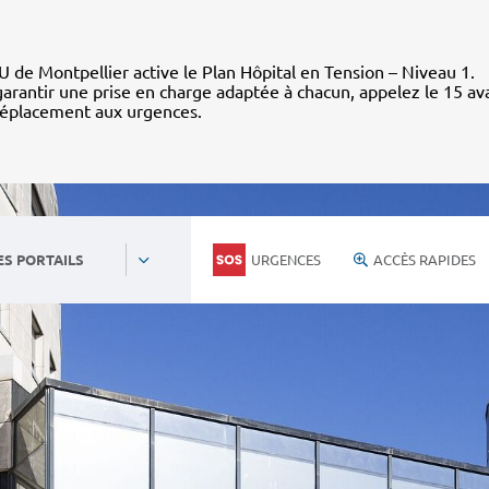
 de Montpellier active le Plan Hôpital en Tension – Niveau 1.
arantir une prise en charge adaptée à chacun, appelez le 15 av
déplacement aux urgences.
URGENCES
ACCÈS RAPIDES
ES PORTAILS