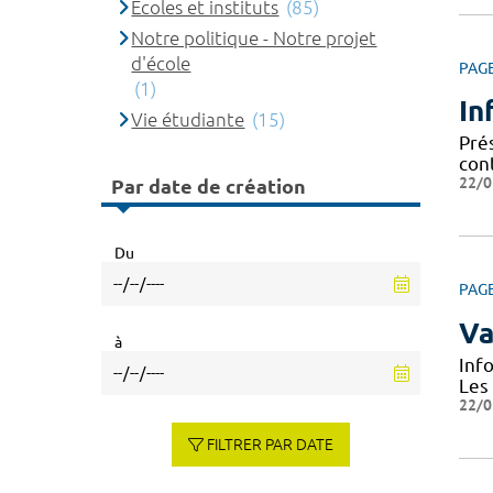
Ecoles et instituts
(85)
Notre politique - Notre projet
d'école
PAG
(1)
In
Vie étudiante
(15)
Prés
cont
22/0
Par date de création
Du
PAG
Va
à
Inf
Les
22/0
FILTRER PAR DATE