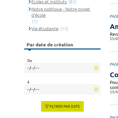
Ecoles et instituts
(85)
Notre politique - Notre projet
d'école
PAG
(1)
An
Vie étudiante
(15)
Ren
23/0
Par date de création
Du
PAG
Co
à
Pou
sont
23/0
FILTRER PAR DATE
PAG