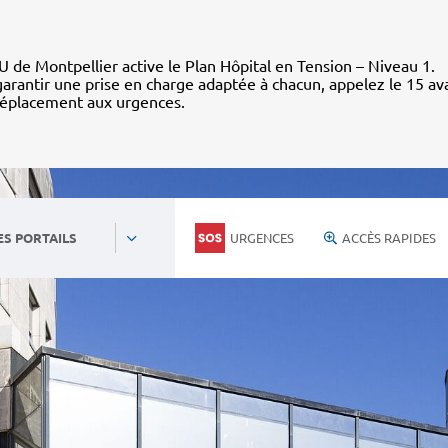
 de Montpellier active le Plan Hôpital en Tension – Niveau 1.
arantir une prise en charge adaptée à chacun, appelez le 15 av
déplacement aux urgences.
URGENCES
ACCÈS RAPIDES
ES PORTAILS