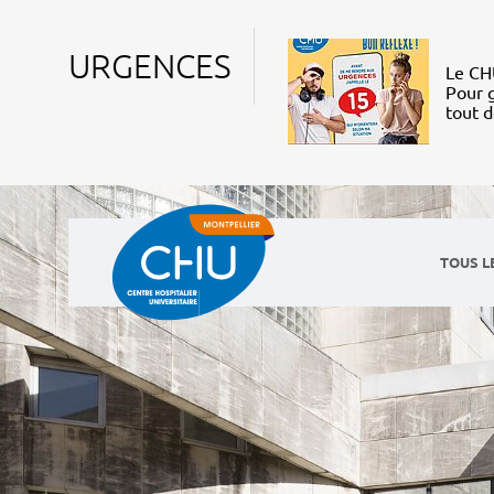
URGENCES
Le CHU
Pour g
tout 
TOUS L