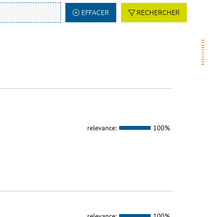
EFFACER
RECHERCHER
relevance:
100%
relevance:
100%