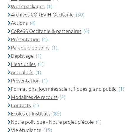
Work packages
(1)
Archives COREVIH Occitanie
(30)
Actions
(4)
CoReSS Occitanie & partenaires
(4)
Présentation
(1)
Parcours de soins
(1)
Dépistage
(1)
Liens utiles
(1)
Actualités
(1)
Présentation
(1)
Formations, journées scientifiques grand public
(1)
Modalités de recours
(2)
Contacts
(1)
Ecoles et instituts
(85)
Notre politique - Notre projet d'école
(1)
Vie étudiante
(15)